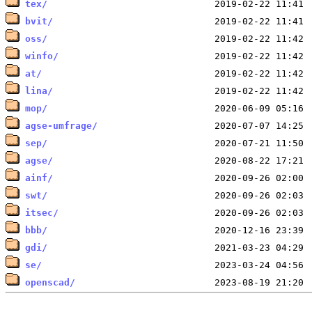
tex/
bvit/
oss/
winfo/
at/
lina/
mop/
agse-umfrage/
sep/
agse/
ainf/
swt/
itsec/
bbb/
gdi/
se/
openscad/