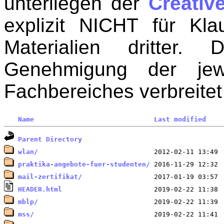
unterliegen der
Creati
explizit NICHT für Kl
Materialien dritter.
Genehmigung der jew
Fachbereiches verbreite
Name
Last modified
Parent Directory
wlan/
praktika-angebote-fuer-studenten/
mail-zertifikat/
HEADER.html
mblp/
mss/