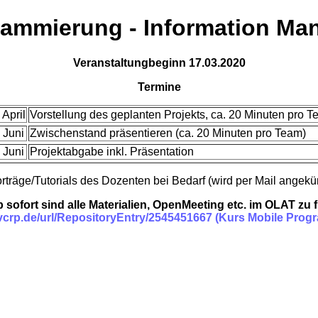
rammierung - Information Ma
Veranstaltungbeginn 17.03.2020
Termine
 April
Vorstellung des geplanten Projekts, ca. 20 Minuten pro 
 Juni
Zwischenstand präsentieren (ca. 20 Minuten pro Team)
 Juni
Projektabgabe inkl. Präsentation
räge/Tutorials des Dozenten bei Bedarf (wird per Mail angekün
 sofort sind alle Materialien, OpenMeeting etc. im OLAT zu f
t.vcrp.de/url/RepositoryEntry/2545451667 (Kurs Mobile Pro