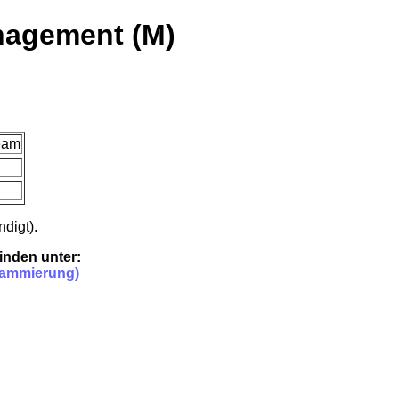
nagement (M)
Team
digt).
inden unter:
grammierung)