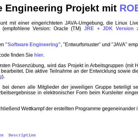
e Engineering Projekt mit
RO
ccount mit einer eingerichteten JAVA-Umgebung, die Linux L
g (empfohlene Version: Oracle (TM)
JRE + JDK Version 
men
"Software Engineering"
, "Entwurfsmuster" und "JAVA" emp
ode finden Sie
hier
.
ersten Präsenzübung, wird das Projekt in Arbeitsgruppen (mit H
ig bearbeitet. Die aktive Teilnahme an der Entwicklung sowie d
g
).
, bei denen alle Mitglieder der jeweiligen Gruppe beteiligt
beitsergebnisse in elektronischer Form beim Kursleiter einge
chließend Wettkampf der erstellten Programme gegeneinander i
ze
Description