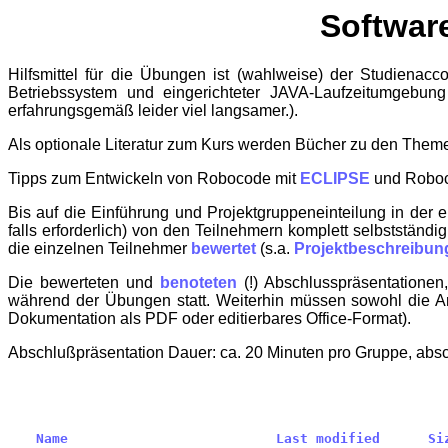
Softwar
Hilfsmittel für die Übungen ist (wahlweise) der Studiena
Betriebssystem und eingerichteter JAVA-Laufzeitumgebun
erfahrungsgemäß leider viel langsamer.).
Als optionale Literatur zum Kurs werden Bücher zu den The
Tipps zum Entwickeln von Robocode mit
ECLIPSE
und Roboc
Bis auf die Einführung und Projektgruppeneinteilung in der 
falls erforderlich) von den Teilnehmern komplett selbstständ
die einzelnen Teilnehmer
bewertet
(s.a.
Projektbeschreibun
Die bewerteten und
benoteten
(!) Abschlusspräsentationen
während der Übungen statt. Weiterhin müssen sowohl die Ar
Dokumentation als PDF oder editierbares Office-Format).
Abschlußpräsentation Dauer: ca. 20 Minuten pro Gruppe, abs
Name
Last modified
Si