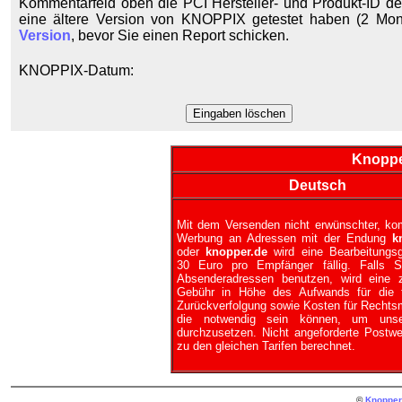
Kommentarfeld oben die PCI Hersteller- und Produkt-ID d
eine ältere Version von KNOPPIX getestet haben (2 Mona
Version
, bevor Sie einen Report schicken.
KNOPPIX-Datum:
Knoppe
Deutsch
Mit dem Versenden nicht erwünschter, kom
Werbung an Adressen mit der Endung
k
oder
knopper.de
wird eine Bearbeitungs
30 Euro pro Empfänger fällig. Falls S
Absenderadressen benutzen, wird eine z
Gebühr in Höhe des Aufwands für die 
Zurückverfolgung sowie Kosten für Rechtsmit
die notwendig sein können, um unse
durchzusetzen. Nicht angeforderte Postwe
zu den gleichen Tarifen berechnet.
©
Knopper