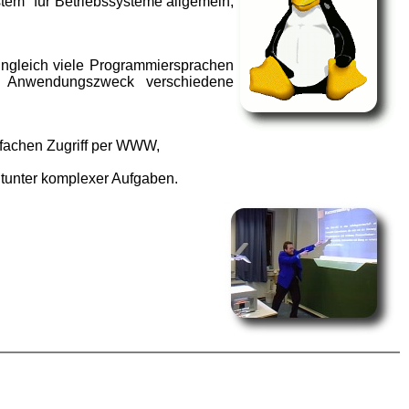
stem" für Betriebssysteme allgemein,
ngleich viele Programmiersprachen
en Anwendungszweck verschiedene
nfachen Zugriff per WWW,
itunter komplexer Aufgaben.