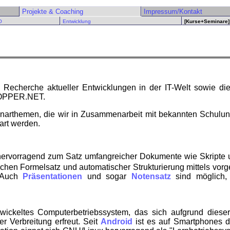
Projekte & Coaching
Impressum/Kontakt
O
Entwicklung
[Kurse+Seminare]
e Recherche aktueller Entwicklungen in der IT-Welt sowie d
NOPPER.NET.
narthemen, die wir in Zusammenarbeit mit bekannten Schulun
art werden.
 hervorragend zum Satz umfangreicher Dokumente wie Skripte 
hen Formelsatz und automatischer Strukturierung mittels vorge
. Auch
Präsentationen
und sogar
Notensatz
sind möglich,
wickeltes Computerbetriebssystem, das sich aufgrund diese
er Verbreitung erfreut. Seit
Android
ist es auf Smartphones d