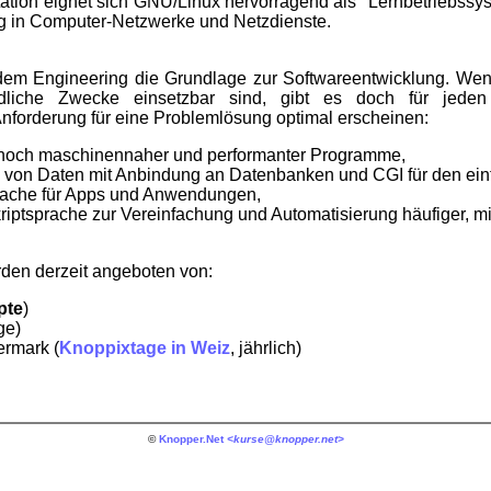
tation eignet sich GNU/Linux hervorragend als "Lernbetriebssy
ng in Computer-Netzwerke und Netzdienste.
em Engineering die Grundlage zur Softwareentwicklung. Wen
iedliche Zwecke einsetzbar sind, gibt es doch für jed
nforderung für eine Problemlösung optimal erscheinen:
ennoch maschinennaher und performanter Programme,
g von Daten mit Anbindung an Datenbanken und CGI für den ei
rache für Apps und Anwendungen,
riptsprache zur Vereinfachung und Automatisierung häufiger, m
en derzeit angeboten von:
pte
)
ge)
rmark (
Knoppixtage in Weiz
, jährlich)
©
Knopper.Net
<kurse@knopper.net>