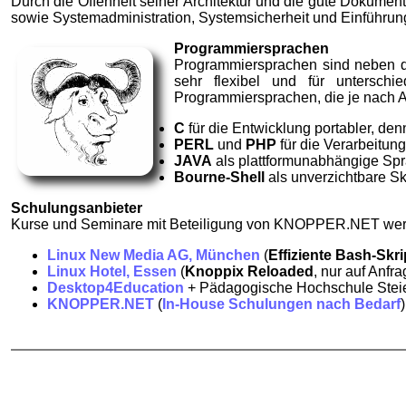
Durch die Offenheit seiner Architektur und die gute Dokumen
sowie Systemadministration, Systemsicherheit und Einführu
Programmiersprachen
Programmiersprachen sind neben d
sehr flexibel und für untersch
Programmiersprachen, die je nach A
C
für die Entwicklung portabler, d
PERL
und
PHP
für die Verarbeitun
JAVA
als plattformunabhängige Sp
Bourne-Shell
als unverzichtbare Sk
Schulungsanbieter
Kurse und Seminare mit Beteiligung von KNOPPER.NET werd
Linux New Media AG, München
(
Effiziente Bash-Skri
Linux Hotel, Essen
(
Knoppix Reloaded
, nur auf Anfra
Desktop4Education
+ Pädagogische Hochschule Steie
KNOPPER.NET
(
In-House Schulungen nach Bedarf
)