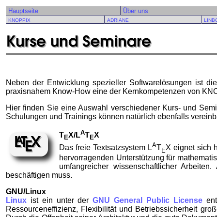
Hauptseite
Über uns
KNOPPIX
ADRIANE
LINB
Neben der Entwicklung spezieller Softwarelösungen ist di
praxisnahem Know-How eine der Kernkompetenzen von K
Hier finden Sie eine Auswahl verschiedener Kurs- und Semi
Schulungen und Trainings können natürlich ebenfalls vereinb
A
T
X/L
T
X
E
E
A
Das freie Textsatzsystem L
T
X eignet sich
E
hervorragenden Unterstützung für mathematisc
umfangreicher wissenschaftlicher Arbeiten
beschäftigen muss.
GNU/Linux
Linux
ist ein unter der
GNU General Public License
ent
Ressourceneffizienz, Flexibilität und Betriebssicherheit groß