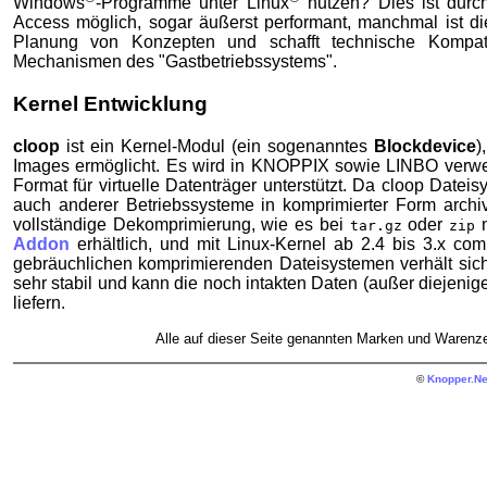
Windows
-Programme unter Linux
nutzen? Dies ist durc
Access möglich, sogar äußerst performant, manchmal ist die
Planung von Konzepten und schafft technische Kompati
Mechanismen des "Gastbetriebssystems".
Kernel Entwicklung
cloop
ist ein Kernel-Modul (ein sogenanntes
Blockdevice
)
Images ermöglicht. Es wird in KNOPPIX sowie LINBO verwen
Format für virtuelle Datenträger unterstützt. Da cloop Datei
auch anderer Betriebssysteme in komprimierter Form archi
vollständige Dekomprimierung, wie es bei
oder
n
tar.gz
zip
Addon
erhältlich, und mit Linux-Kernel ab 2.4 bis 3.x com
gebräuchlichen komprimierenden Dateisystemen verhält sich 
sehr stabil und kann die noch intakten Daten (außer diejenige
liefern.
Alle auf dieser Seite genannten Marken und Warenze
©
Knopper.Ne