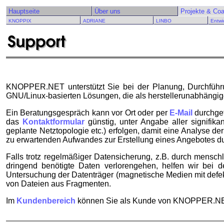
Hauptseite
Über uns
Projekte & Co
KNOPPIX
ADRIANE
LINBO
Entwi
KNOPPER.NET unterstützt Sie bei der Planung, Durchführun
GNU/Linux-basierten Lösungen, die als herstellerunabhängi
Ein Beratungsgespräch kann vor Ort oder per
E-Mail
durchgef
das
Kontaktformular
günstig, unter Angabe aller signifikan
geplante Netztopologie etc.) erfolgen, damit eine Analyse 
zu erwartenden Aufwandes zur Erstellung eines Angebotes d
Falls trotz regelmäßiger Datensicherung, z.B. durch mensc
dringend benötigte Daten verlorengehen, helfen wir bei d
Untersuchung der Datenträger (magnetische Medien mit defek
von Dateien aus Fragmenten.
Im
Kundenbereich
können Sie als Kunde von KNOPPER.NET 