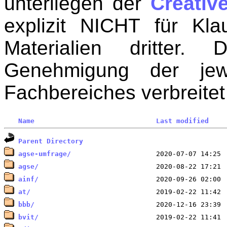
unterliegen der
Creati
explizit NICHT für Kl
Materialien dritter.
Genehmigung der jew
Fachbereiches verbreite
Name
Last modified
Parent Directory
agse-umfrage/
agse/
ainf/
at/
bbb/
bvit/