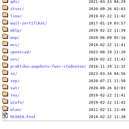
gdi/
itsec/
lina/
mail-zertifikat/
mblp/
mop/
mss/
openscad/
oss/
praktika-angebote-fuer-studenten/
se/
sep/
swt/
tex/
winfo/
wlan/
HEADER.html